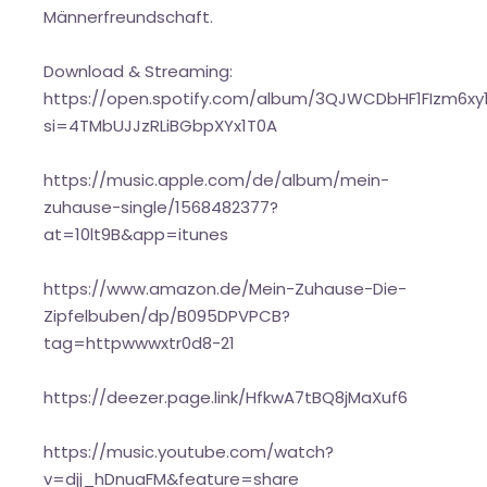
Männerfreundschaft.
Download & Streaming:
https://open.spotify.com/album/3QJWCDbHF1FIzm6x
si=4TMbUJJzRLiBGbpXYx1T0A
https://music.apple.com/de/album/mein-
zuhause-single/1568482377?
at=10lt9B&app=itunes
https://www.amazon.de/Mein-Zuhause-Die-
Zipfelbuben/dp/B095DPVPCB?
tag=httpwwwxtr0d8-21
https://deezer.page.link/HfkwA7tBQ8jMaXuf6
https://music.youtube.com/watch?
v=djj_hDnuaFM&feature=share