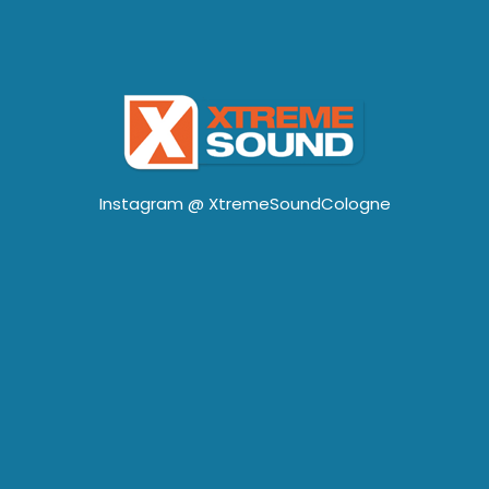
Instagram @
XtremeSoundCologne