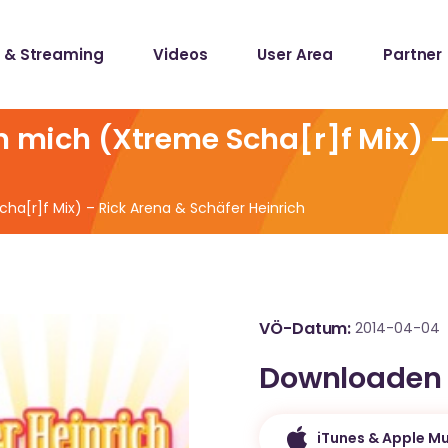
 & Streaming
Videos
User Area
Partner
lists
ecords
en mich (Xtreme Scha[r]f Mix) 
lists
cha[r]f Mix) – Rick Arena & Schäfer Heinrich
ecords
VÖ-Datum
2014-04-04
Downloaden
iTunes & Apple Mu