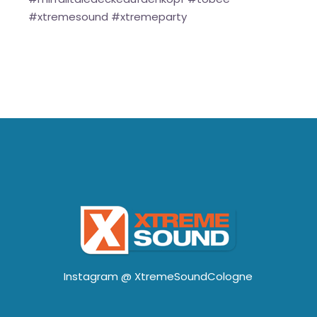
#xtremesound #xtremeparty
Instagram @
XtremeSoundCologne