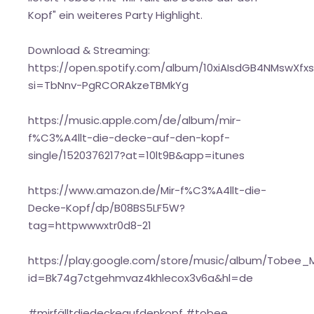
Kopf" ein weiteres Party Highlight.
Download & Streaming:
https://open.spotify.com/album/10xiAIsdGB4NMswXfxs
si=TbNnv-PgRCORAkzeTBMkYg
https://music.apple.com/de/album/mir-
f%C3%A4llt-die-decke-auf-den-kopf-
single/1520376217?at=10lt9B&app=itunes
https://www.amazon.de/Mir-f%C3%A4llt-die-
Decke-Kopf/dp/B08BS5LF5W?
tag=httpwwwxtr0d8-21
https://play.google.com/store/music/album/Tobee
id=Bk74g7ctgehmvaz4khlecox3v6a&hl=de
#mirfälltdiedeckeaufdenkopf #tobee