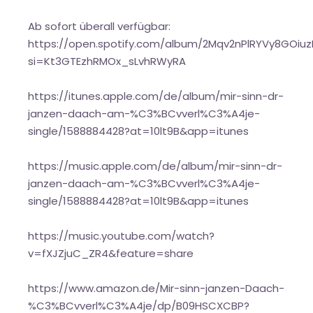
Ab sofort überall verfügbar:
https://open.spotify.com/album/2Mqv2nPlRYVy8GOiu
si=Kt3GTEzhRMOx_sLvhRWyRA
https://itunes.apple.com/de/album/mir-sinn-dr-
janzen-daach-am-%C3%BCvverl%C3%A4je-
single/1588884428?at=10lt9B&app=itunes
https://music.apple.com/de/album/mir-sinn-dr-
janzen-daach-am-%C3%BCvverl%C3%A4je-
single/1588884428?at=10lt9B&app=itunes
https://music.youtube.com/watch?
v=fXJZjuC_ZR4&feature=share
https://www.amazon.de/Mir-sinn-janzen-Daach-
%C3%BCvverl%C3%A4je/dp/B09HSCXCBP?