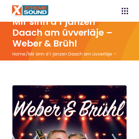
Mir sinn d´r janzen
Daach am üvverläje –
Weber & Brühl
Home
Mir sinn d´r janzen Daach am üvverläje –
Weber & Brühl