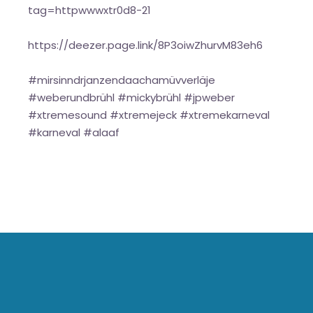
tag=httpwwwxtr0d8-21
https://deezer.page.link/8P3oiwZhurvM83eh6
#mirsinndrjanzendaachamüvverläje
#weberundbrühl #mickybrühl #jpweber
#xtremesound #xtremejeck #xtremekarneval
#karneval #alaaf