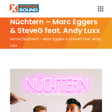
Nüchtern – Marc Eggers
& SteveG feat. Andy Luxx
Home
Nüchtern – Marc Eggers & SteveG feat. Andy
Luxx