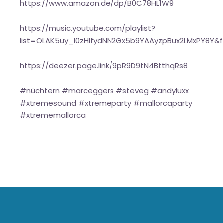
https://www.amazon.de/dp/B0C78HL1W9
https://music.youtube.com/playlist?
list=OLAK5uy_l0zHlfydNN2Gx5b9YAAyzpBux2LMxPY8Y&
https://deezer.page.link/9pR9D9tN4BtthqRs8
#nüchtern #marceggers #steveg #andyluxx
#xtremesound #xtremeparty #mallorcaparty
#xtrememallorca