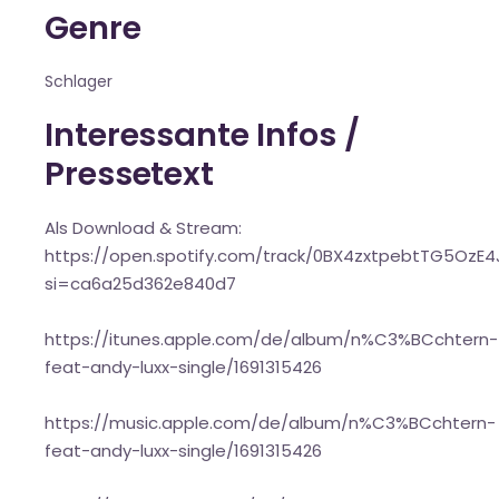
Genre
Schlager
Interessante Infos /
Pressetext
Als Download & Stream:
https://open.spotify.com/track/0BX4zxtpebtTG5OzE4
si=ca6a25d362e840d7
https://itunes.apple.com/de/album/n%C3%BCchtern-
feat-andy-luxx-single/1691315426
https://music.apple.com/de/album/n%C3%BCchtern-
feat-andy-luxx-single/1691315426