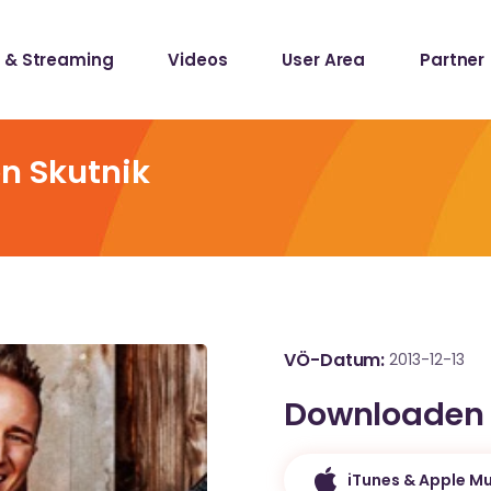
 & Streaming
Videos
User Area
Partner
lists
ecords
en Skutnik
lists
ecords
VÖ-Datum
2013-12-13
Downloaden
iTunes & Apple Mu