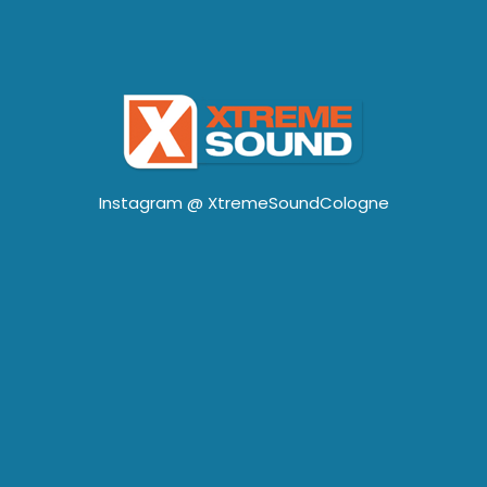
Instagram @
XtremeSoundCologne