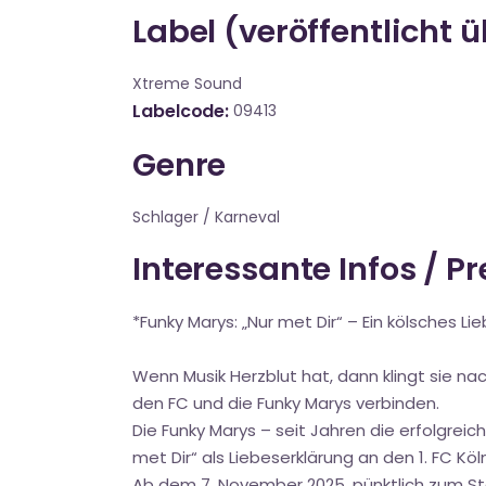
Label (veröffentlicht 
Xtreme Sound
Labelcode
09413
Genre
Schlager / Karneval
Interessante Infos / P
*Funky Marys: „Nur met Dir“ – Ein kölsches Lie
Wenn Musik Herzblut hat, dann klingt sie n
den FC und die Funky Marys verbinden.
Die Funky Marys – seit Jahren die erfolgrei
met Dir“ als Liebeserklärung an den 1. FC Köln
Ab dem 7. November 2025, pünktlich zum St