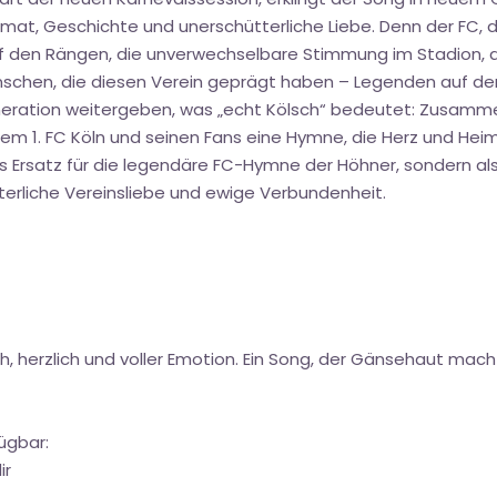
eimat, Geschichte und unerschütterliche Liebe. Denn der FC, da
 auf den Rängen, die unverwechselbare Stimmung im Stadion
Menschen, die diesen Verein geprägt haben – Legenden auf de
eneration weitergeben, was „echt Kölsch“ bedeutet: Zusamme
dem 1. FC Köln und seinen Fans eine Hymne, die Herz und Hei
 als Ersatz für die legendäre FC-Hymne der Höhner, sondern a
terliche Vereinsliebe und ewige Verbundenheit.
ch, herzlich und voller Emotion. Ein Song, der Gänsehaut macht
ügbar:
ir