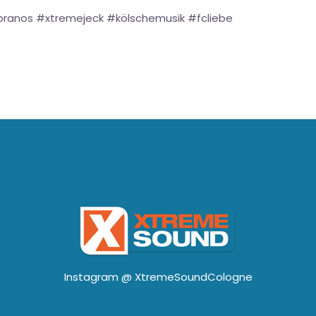
pranos #xtremejeck #kölschemusik #fcliebe
Instagram @
XtremeSoundCologne