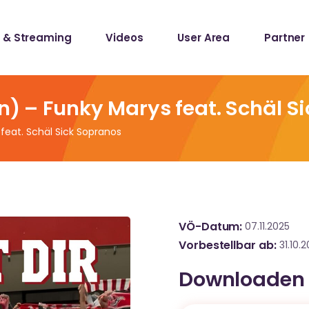
 & Streaming
Videos
User Area
Partner
lists
ecords
on) – Funky Marys feat. Schäl S
feat. Schäl Sick Sopranos
lists
ecords
VÖ-Datum
07.11.2025
Vorbestellbar ab
31.10.
Downloaden