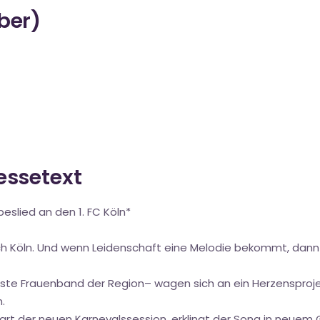
über)
ressetext
beslied an den 1. FC Köln*
ach Köln. Und wenn Leidenschaft eine Melodie bekommt, dann 
chste Frauenband der Region– wagen sich an ein Herzensprojek
.
art der neuen Karnevalssession, erklingt der Song in neuem