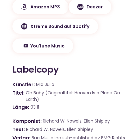
Amazon MP3
Deezer
Xtreme Sound auf Spotify
YouTube Music
Labelcopy
Künstler
Mia Julia
Titel
Oh Baby (Originaltitel: Heaven Is a Place On
Earth)
Länge
03:11
Komponist
Richard W. Nowels, Ellen Shipley
Text
Richard W. Nowels, Ellen Shipley
Verlag
Bug Music Inc sub-published by BMG Rights