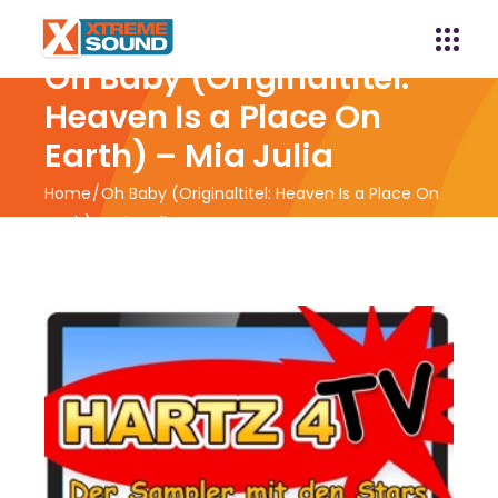
Oh Baby (Originaltitel:
Heaven Is a Place On
Earth) – Mia Julia
Home
Oh Baby (Originaltitel: Heaven Is a Place On
Earth) – Mia Julia