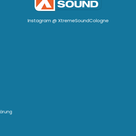
Instagram @
XtremeSoundCologne
lärung