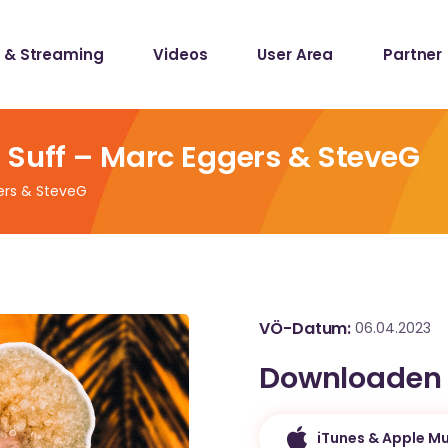
 & Streaming
Videos
User Area
Partner
lists
ecords
 Suff – Marc Eggers & SteveG
ers & SteveG
lists
ecords
VÖ-Datum
06.04.2023
Downloaden
iTunes & Apple Mu