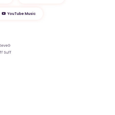
YouTube Music
SteveG
f Suff