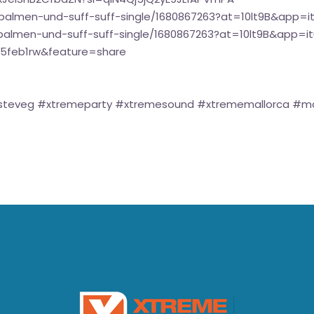
-palmen-und-suff-suff-single/1680867263?at=10lt9B&app=i
palmen-und-suff-suff-single/1680867263?at=10lt9B&app=i
5feb1rw&feature=share
steveg #xtremeparty #xtremesound #xtrememallorca #ma