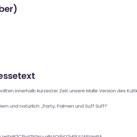
über)
ressetext
ollten innerhalb kürzester Zeit unsere Malle Version des Kultk
n und natürlich: „Party, Palmen und Suff Suff!“
xJeiSnB2CfbdZN?si=qlN4Qj5jQ2yE9JL1APVmPA