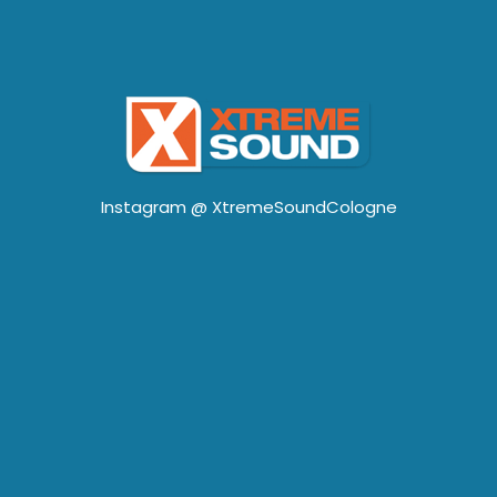
Instagram @
XtremeSoundCologne