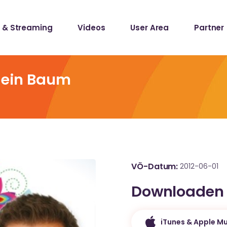
 & Streaming
Videos
User Area
Partner
lists
ecords
e ein Baum
lists
ecords
VÖ-Datum
2012-06-01
Downloaden
iTunes & Apple Mu