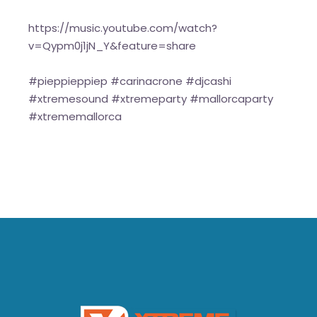
https://music.youtube.com/watch?
v=Qypm0j1jN_Y&feature=share
#pieppieppiep #carinacrone #djcashi
#xtremesound #xtremeparty #mallorcaparty
#xtrememallorca