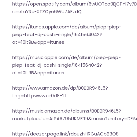
https://open.spotify.com/album/6wUOTco0EjCPYl7y7D
si=xLuYRc-0TZOye6WU7AEzdQ
https://itunes.apple.com/de/album/piep-piep-
piep-feat-dj-cashi-single/1641564042?
at=10lt9B&app=itunes
https://music.apple.com/de/album/piep-piep-
piep-feat-dj-cashi-single/1641564042?
at=10lt9B&app=itunes
https://www.amazon.de/dp/B0BBR946L5?
tag=httpwwwxtr0d8-21
https://music.amazon.de/albums/B0BBR946L5?
marketplaceId=A1PA6795UKMFR9&musicTerritory=DE&
https://deezer.page.link/rdouzhHRGuACbB3Q8