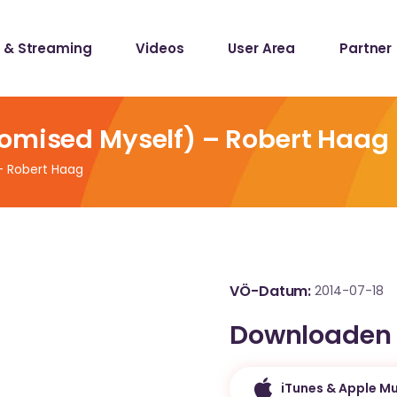
 & Streaming
Videos
User Area
Partner
lists
ecords
romised Myself) – Robert Haag
– Robert Haag
lists
ecords
VÖ-Datum
2014-07-18
Downloaden
iTunes & Apple Mu