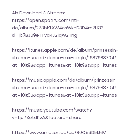
Als Download & Stream:
https://open.spotify.com/intl-
de/album/278bkTXW4csWkdS8D4m7H3?
si=jb7BJu9eTTya4JZiqWZTng
https://itunes.apple.com/de/album/prinzessin-
xtreme-sound-dance-mix-single/1687983704?
at=10lt9B&app=itunes&at=10lt9B&app=itunes
https://music.apple.com/de/album/prinzessin-
xtreme-sound-dance-mix-single/1687983704?
at=10lt9B&app=itunes&at=10lt9B&app=itunes
https://music.youtube.com/watch?
v=Lje73otdPzA&feature=share
https://www.amazon.de/dp/B0C59DMJ6V