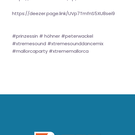
https://deezer.page.link/UVp7TmfnS5XU8sei9
#prinzessin # höhner #peterwackel
#xtremesound #xtremesounddancemix
#mallorcaparty #xtrememallorca