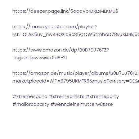
https://deezer.page.link/5aaaVorDRLxMEKMu6
https://music.youtube.com/playlist?
list=OLAK5uy_nw4BOzjd8cS5CCW5tmbaD78vuXiJBkj5
https://www.amazon.de/dp/B0B7DJ76FZ?
tag=httpwwwxtr0d8-21
https://amazon.de/music/player/albums/B0B7DJ76FZ
marketplaceId=A1PA6795UKMFR9&musicTerritory=DE&
#xtremesound #xtremeartists #xtremeparty
#mallorcaparty #wenndeinemutterwüsste