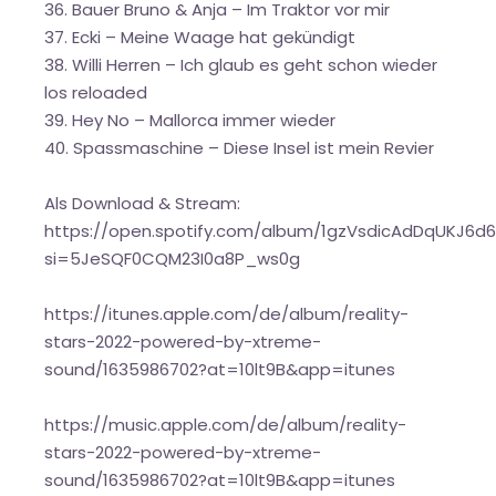
36. Bauer Bruno & Anja – Im Traktor vor mir
37. Ecki – Meine Waage hat gekündigt
38. Willi Herren – Ich glaub es geht schon wieder
los reloaded
39. Hey No – Mallorca immer wieder
40. Spassmaschine – Diese Insel ist mein Revier
Als Download & Stream:
https://open.spotify.com/album/1gzVsdicAdDqUKJ6d
si=5JeSQF0CQM23I0a8P_ws0g
https://itunes.apple.com/de/album/reality-
stars-2022-powered-by-xtreme-
sound/1635986702?at=10lt9B&app=itunes
https://music.apple.com/de/album/reality-
stars-2022-powered-by-xtreme-
sound/1635986702?at=10lt9B&app=itunes