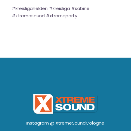
#kreisligahelden #kreisliga #sabine
#xtremesound #xtremeparty
Instagram @
XtremeSoundCologne