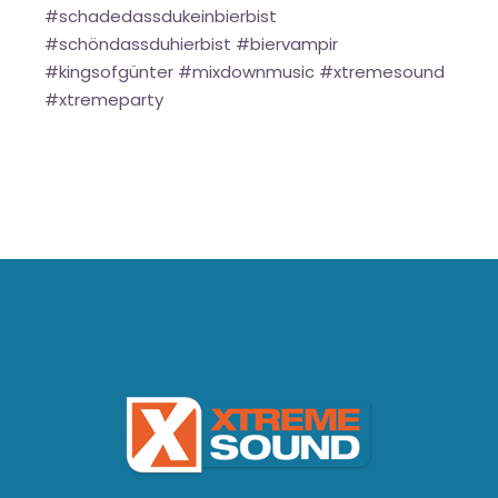
#schadedassdukeinbierbist
#schöndassduhierbist #biervampir
#kingsofgünter #mixdownmusic #xtremesound
#xtremeparty