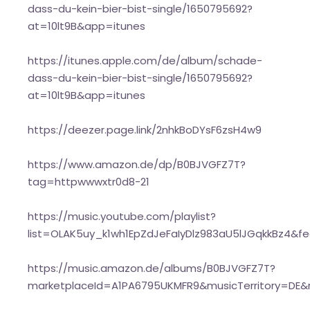
dass-du-kein-bier-bist-single/1650795692?
at=10lt9B&app=itunes
https://itunes.apple.com/de/album/schade-
dass-du-kein-bier-bist-single/1650795692?
at=10lt9B&app=itunes
https://deezer.page.link/2nhkBoDYsF6zsH4w9
https://www.amazon.de/dp/B0BJVGFZ7T?
tag=httpwwwxtr0d8-21
https://music.youtube.com/playlist?
list=OLAK5uy_k1wh1EpZdJeFaIyDlz983aU5lJGqkkBz4&f
https://music.amazon.de/albums/B0BJVGFZ7T?
marketplaceId=A1PA6795UKMFR9&musicTerritory=DE