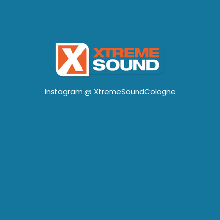
Instagram @
XtremeSoundCologne