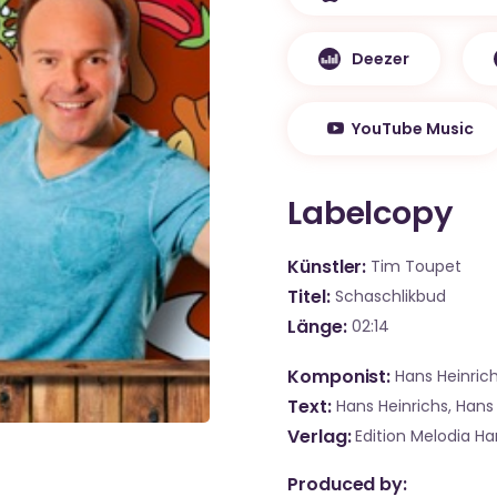
Deezer
YouTube Music
Labelcopy
Künstler
Tim Toupet
Titel
Schaschlikbud
Länge
02:14
Komponist
Hans Heinric
Text
Hans Heinrichs, Hans
Verlag
Edition Melodia H
Produced by: