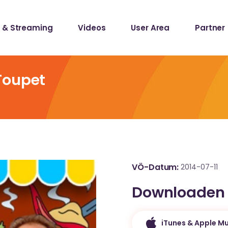
 & Streaming
Videos
User Area
Partner
lists
ecords
Toupet
lists
ecords
VÖ-Datum
2014-07-11
Downloaden
iTunes & Apple Mu