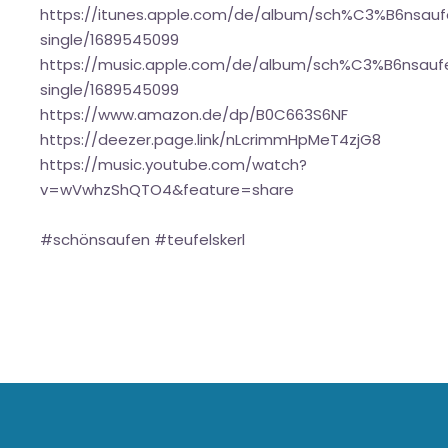
https://itunes.apple.com/de/album/sch%C3%B6nsauf
single/1689545099
https://music.apple.com/de/album/sch%C3%B6nsauf
single/1689545099
https://www.amazon.de/dp/B0C663S6NF
https://deezer.page.link/nLcrimmHpMeT4zjG8
https://music.youtube.com/watch?
v=wVwhzShQTO4&feature=share
#schönsaufen #teufelskerl