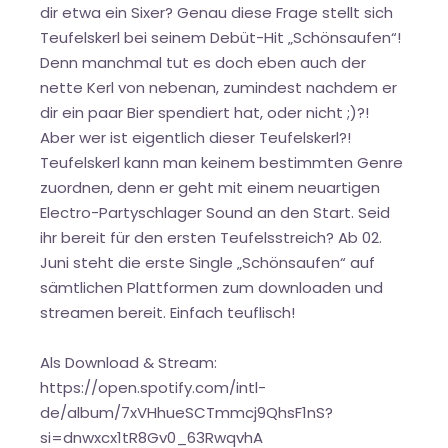
dir etwa ein Sixer? Genau diese Frage stellt sich
Teufelskerl bei seinem Debüt-Hit „Schönsaufen“!
Denn manchmal tut es doch eben auch der
nette Kerl von nebenan, zumindest nachdem er
dir ein paar Bier spendiert hat, oder nicht ;)?!
Aber wer ist eigentlich dieser Teufelskerl?!
Teufelskerl kann man keinem bestimmten Genre
zuordnen, denn er geht mit einem neuartigen
Electro-Partyschlager Sound an den Start. Seid
ihr bereit für den ersten Teufelsstreich? Ab 02.
Juni steht die erste Single „Schönsaufen“ auf
sämtlichen Plattformen zum downloaden und
streamen bereit. Einfach teuflisch!
Als Download & Stream:
https://open.spotify.com/intl-
de/album/7xVHhueSCTmmcj9QhsF1nS?
si=dnwxcx1tR8Gv0_63RwqvhA