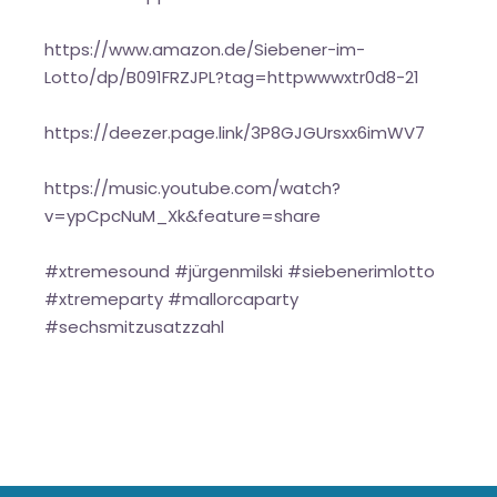
https://www.amazon.de/Siebener-im-
Lotto/dp/B091FRZJPL?tag=httpwwwxtr0d8-21
https://deezer.page.link/3P8GJGUrsxx6imWV7
https://music.youtube.com/watch?
v=ypCpcNuM_Xk&feature=share
#xtremesound #jürgenmilski #siebenerimlotto
#xtremeparty #mallorcaparty
#sechsmitzusatzzahl