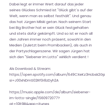
Dabei legt er immer Wert darauf das jeder
seines Glückes Schmied ist "Glück gibt`s auf der
Welt, wenn man es selbst festhält". Und genau
das hat Jürgen Milski getan. Nach seinem Start
bei Big Brother hat er sein Glück festgehalten
und stets dafür gekämpft. Und so ist er nach all
den Jahren immer noch präsent, sowohl in den
Medien (zuletzt beim Promibacken), als auch in
der Partyschlagerszene. Wir sagen Jürgen hat
sich den "Siebener im Lotto" wirklich verdient !
Als Download & Stream:
https://open.spotify.com/album/649CXeKz3Hcbsk2G
si=J00xhiDmS02Rf0r8zDyh2A
https://music.apple.com/de/album/siebener-
im-lotto-single/1560972077?
at=10lt9B&app=itunes