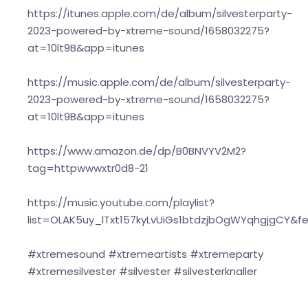
https://itunes.apple.com/de/album/silvesterparty-
2023-powered-by-xtreme-sound/1658032275?
at=10lt9B&app=itunes
https://music.apple.com/de/album/silvesterparty-
2023-powered-by-xtreme-sound/1658032275?
at=10lt9B&app=itunes
https://www.amazon.de/dp/B0BNVYV2M2?
tag=httpwwwxtr0d8-21
https://music.youtube.com/playlist?
list=OLAK5uy_lTxt157kyLvUiGs1btdzjbOgWYqhgjgCY&f
#xtremesound #xtremeartists #xtremeparty
#xtremesilvester #silvester #silvesterknaller