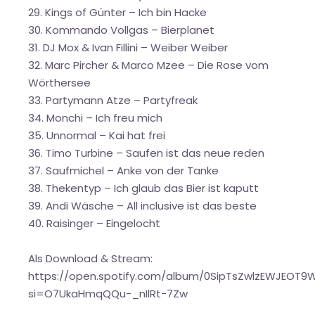
29. Kings of Günter – Ich bin Hacke
30. Kommando Vollgas – Bierplanet
31. DJ Mox & Ivan Fillini – Weiber Weiber
32. Marc Pircher & Marco Mzee – Die Rose vom
Wörthersee
33. Partymann Atze – Partyfreak
34. Monchi – Ich freu mich
35. Unnormal – Kai hat frei
36. Timo Turbine – Saufen ist das neue reden
37. Saufmichel – Anke von der Tanke
38. Thekentyp – Ich glaub das Bier ist kaputt
39. Andi Wäsche – All inclusive ist das beste
40. Raisinger – Eingelocht
Als Download & Stream:
https://open.spotify.com/album/0SipTsZwlzEWJEOT9
si=O7UkaHmqQQu-_nIlRt-7Zw