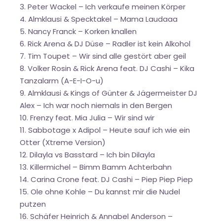
3. Peter Wackel – Ich verkaufe meinen Körper
4. Almklausi & Specktakel – Mama Laudaaa
5. Nancy Franck – Korken knallen
6. Rick Arena & DJ Düse – Radler ist kein Alkohol
7. Tim Toupet – Wir sind alle gestört aber geil
8. Volker Rosin & Rick Arena feat. DJ Cashi – Kika
Tanzalarm (A-E-I-O-u)
9. Almklausi & Kings of Günter & Jägermeister DJ
Alex – Ich war noch niemals in den Bergen
10. Frenzy feat. Mia Julia – Wir sind wir
11. Sabbotage x Adipol – Heute sauf ich wie ein
Otter (Xtreme Version)
12. Dilayla vs Basstard – Ich bin Dilayla
13. Killermichel – Bimm Bamm Achterbahn
14. Carina Crone feat. DJ Cashi – Piep Piep Piep
15. Ole ohne Kohle – Du kannst mir die Nudel
putzen
16. Schäfer Heinrich & Annabel Anderson –