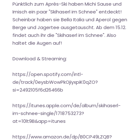
Pünktlich zum Après-Ski haben Michi Sause und
Imisch ein paar "Skihaserl im Schnee" entdeckt!
Scheinbar haben sie Bella Italia und Aperol gegen
Berge und Jagertee ausgetauscht. Ab dem 15.12.
findet auch ihr die "Skihaserl im Schnee". Also
haltet die Augen auf!
Download & Streaming:
https://open.spotify.com/intl-
de/track/0eysbWowPkOjiyxpiK0qZO?
si=2492105f6d26466b
https://itunes.apple.com/de/album/skihaserl-
im-schnee-single/1718753273?
at=10lt9B&app=itunes
https://www.amazon.de/dp/B0CP49LZQB?