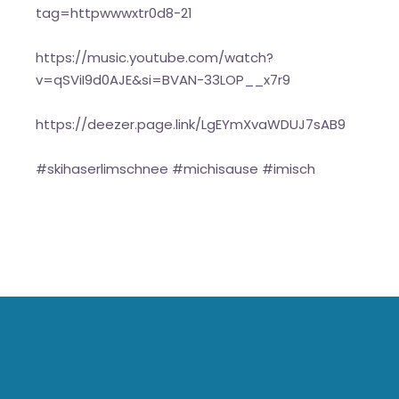
tag=httpwwwxtr0d8-21
https://music.youtube.com/watch?
v=qSViI9d0AJE&si=BVAN-33LOP__x7r9
https://deezer.page.link/LgEYmXvaWDUJ7sAB9
#skihaserlimschnee #michisause #imisch