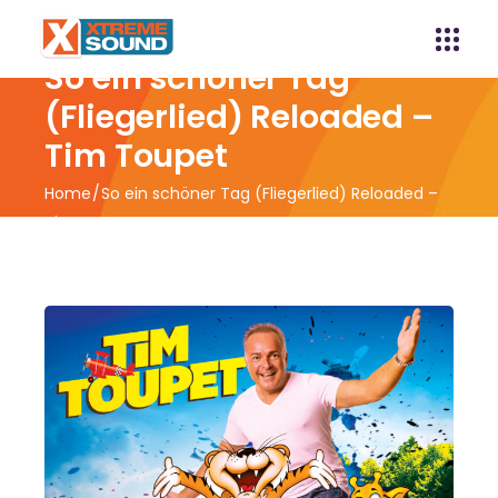
So ein schöner Tag
(Fliegerlied) Reloaded –
Tim Toupet
Home
So ein schöner Tag (Fliegerlied) Reloaded –
Tim Toupet