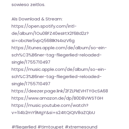
sowieso zeitlos.
Als Download & Stream:
https://open.spotify.com/intl-
de/album/1Ou08FZ40esIrtX2f6Bd2z?
si=obcNe5vpQ568IlKN4xzV6g
https://itunes.apple.com/de/album/so-ein-
sch%C3%B6ner-tag-fliegerlied-reloaded-
single/1755710497
https://music.apple.com/de/album/so-ein-
sch%C3%B6ner-tag-fliegerlied-reloaded-
single/1755710497
https://deezer.page.link/2FZLPkEVHTYGcSA68
https://www.amazon.de/dp/B0D8VWSTGH
https://music.youtube.com/watch?
v=1l4b2mY9MgY&si=s24ItQiQIV8aZQbU
#fliegerlied #timtoupet #xtremesound