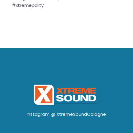
#xtremeparty
Instagram @
XtremeSoundCologne