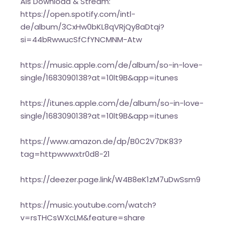
Als Download & Stream:
https://open.spotify.com/intl-
de/album/3CxHw0bKL8qVRjQy8aDtqi?
si=44bRwwucSfCfYNCMNM-Atw
https://music.apple.com/de/album/so-in-love-
single/1683090138?at=10lt9B&app=itunes
https://itunes.apple.com/de/album/so-in-love-
single/1683090138?at=10lt9B&app=itunes
https://www.amazon.de/dp/B0C2V7DK83?
tag=httpwwwxtr0d8-21
https://deezer.page.link/W4B8eK1zM7uDwSsm9
https://music.youtube.com/watch?
v=rsTHCsWXcLM&feature=share