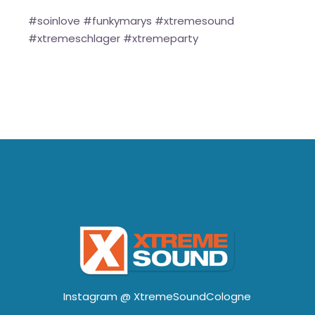
#soinlove #funkymarys #xtremesound
#xtremeschlager #xtremeparty
Instagram @
XtremeSoundCologne