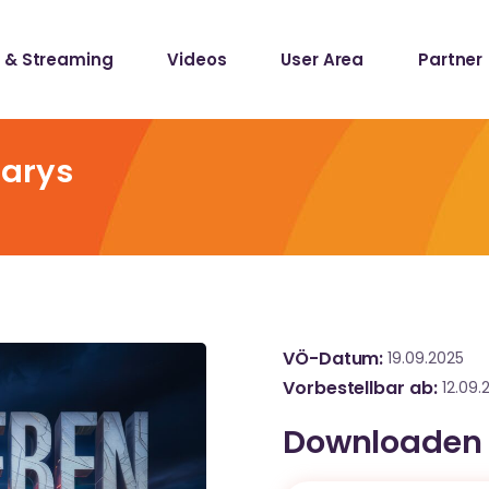
 & Streaming
Videos
User Area
Partner
lists
ecords
Marys
lists
ecords
VÖ-Datum
19.09.2025
Vorbestellbar ab
12.09.
Downloaden