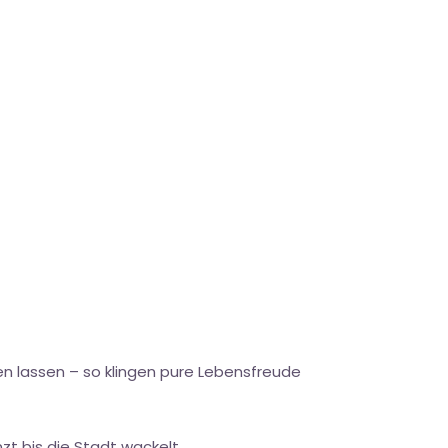
hen lassen – so klingen pure Lebensfreude
zt bis die Stadt wackelt.