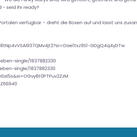
d - seid ihr ready?
ortalen verfügbar – dreht die Boxen auf und lasst uns zusa
/2M8tNp4vVSAI937QMv4jt2?si=Oae1txJ9S1-GDgQ4q4yDTw
beben-single/1837882330
eben-single/1837882330
oHSsl5s&si=OGvy8t0PTPuv2ZzM
RZ66940