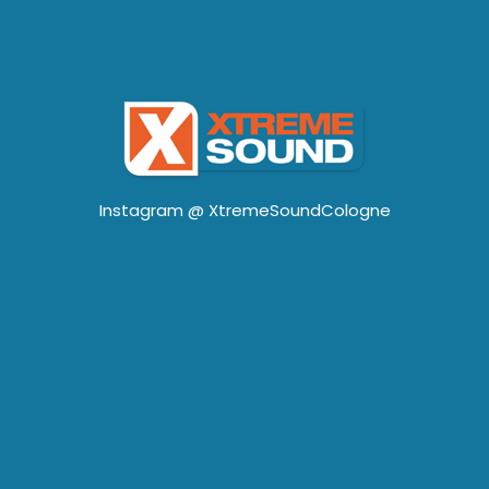
Instagram @
XtremeSoundCologne