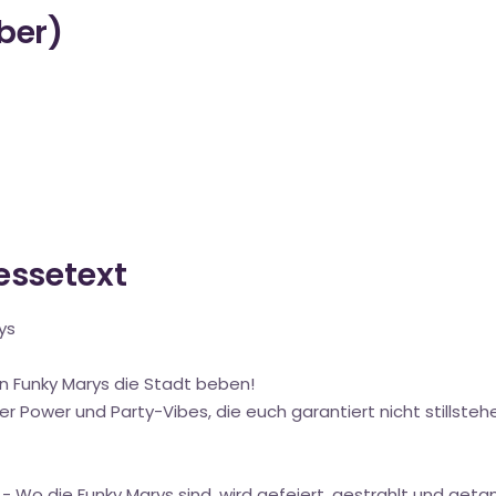
über)
ressetext
ys
n Funky Marys die Stadt beben!
her Power und Party-Vibes, die euch garantiert nicht stillste
- Wo die Funky Marys sind, wird gefeiert, gestrahlt und getan