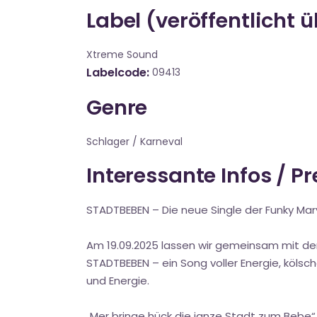
Label (veröffentlicht 
Xtreme Sound
Labelcode
09413
Genre
Schlager / Karneval
Interessante Infos / P
STADTBEBEN – Die neue Single der Funky Mar
Am 19.09.2025 lassen wir gemeinsam mit de
STADTBEBEN – ein Song voller Energie, kölsc
und Energie.
„Mer bringe hück die janze Stadt zum Bebe“ 