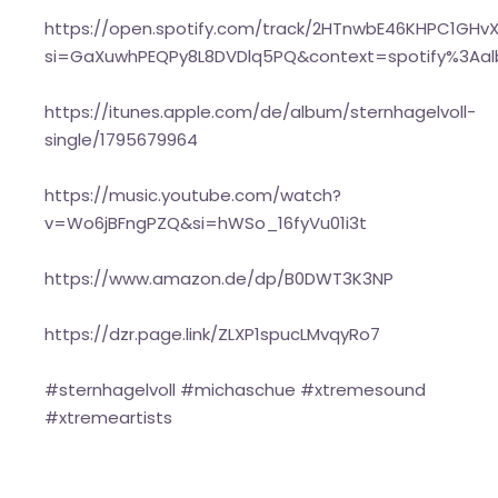
https://open.spotify.com/track/2HTnwbE46KHPC1GHv
si=GaXuwhPEQPy8L8DVDlq5PQ&context=spotify%3Aa
https://itunes.apple.com/de/album/sternhagelvoll-
single/1795679964
https://music.youtube.com/watch?
v=Wo6jBFngPZQ&si=hWSo_16fyVu01i3t
https://www.amazon.de/dp/B0DWT3K3NP
https://dzr.page.link/ZLXP1spucLMvqyRo7
#sternhagelvoll #michaschue #xtremesound
#xtremeartists