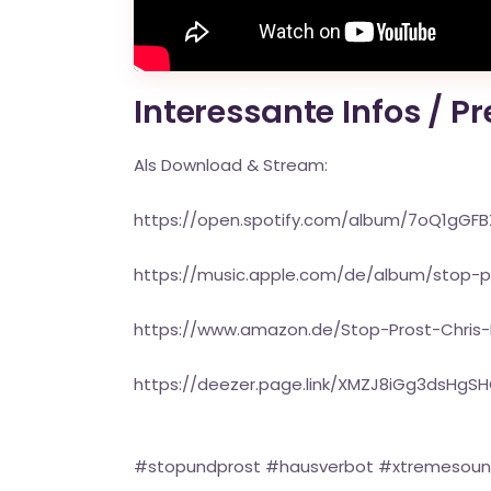
Interessante Infos / P
Als Download & Stream:
https://open.spotify.com/album/7oQ1gG
https://music.apple.com/de/album/stop-pr
https://www.amazon.de/Stop-Prost-Chri
https://deezer.page.link/XMZJ8iGg3dsHgS
#stopundprost #hausverbot #xtremesou