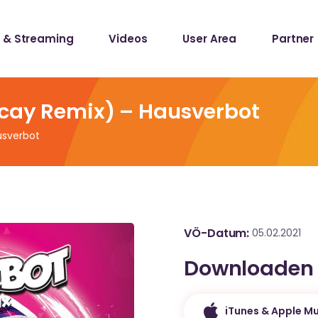
 & Streaming
Videos
User Area
Partner
lists
ecords
ecay Remix) – Hausverbot
usverbot
lists
ecords
VÖ-Datum
05.02.2021
Downloaden
iTunes & Apple Mu