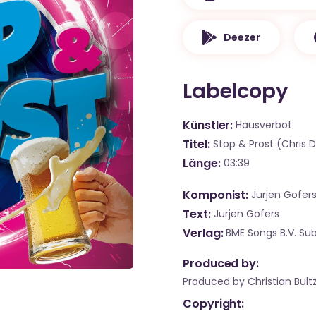
Deezer
Labelcopy
Künstler
Hausverbot
Titel
Stop & Prost (Chris 
Länge
03:39
Komponist
Jurjen Gofer
Text
Jurjen Gofers
Verlag
BME Songs B.V. Su
Produced by:
Produced by Christian Bult
Copyright: