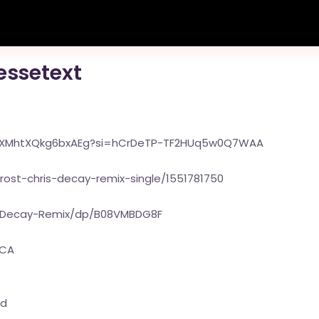
ressetext
FBXMhtXQkg6bxAEg?si=hCrDeTP-TF2HUq5w0Q7WAA
ost-chris-decay-remix-single/1551781750
s-Decay-Remix/dp/B08VMBDG8F
HCA
nd