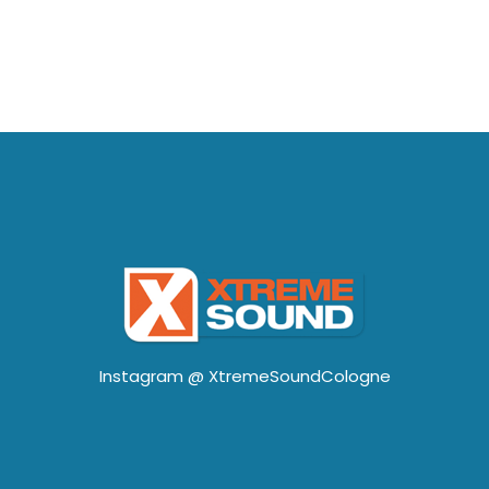
Instagram @
XtremeSoundCologne