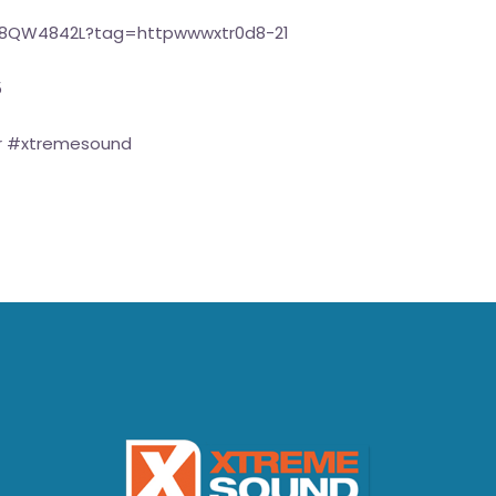
08QW4842L?tag=httpwwwxtr0d8-21
5
r #xtremesound