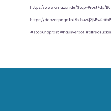
https://www.amazon.de/Stop-Prost/dp/B
https://deezer.page.link/bLbuzSj2jS5wRHBx
#stopundprost #hausverbot #alfredzucke