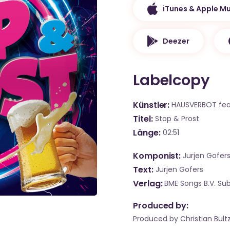
iTunes & Apple Mu
Deezer
Labelcopy
Künstler
HAUSVERBOT feat
Titel
Stop & Prost
Länge
02:51
Komponist
Jurjen Gofer
Text
Jurjen Gofers
Verlag
BME Songs B.V. Su
Produced by:
Produced by Christian Bult