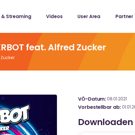
 & Streaming
Videos
User Area
Partner
lists
ecords
RBOT feat. Alfred Zucker
 Zucker
lists
ecords
VÖ-Datum
08.01.2021
Vorbestellbar ab
01.01.2
Downloaden