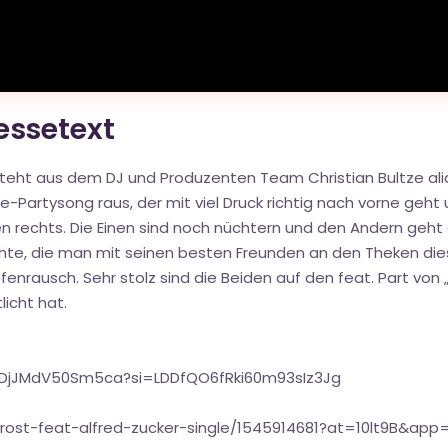
ressetext
eht aus dem DJ und Produzenten Team Christian Bultze alias
-Partysong raus, der mit viel Druck richtig nach vorne ge
ehen rechts. Die Einen sind noch nüchtern und den Andern geht
hte, die man mit seinen besten Freunden an den Theken dies
nrausch. Sehr stolz sind die Beiden auf den feat. Part von „Al
licht hat.
qjDjJMdV50Sm5ca?si=LDDfQO6fRki60m93sIz3Jg
ost-feat-alfred-zucker-single/1545914681?at=10lt9B&app