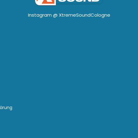
Instagram @
XtremeSoundCologne
lärung