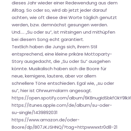
dieses Jahr wieder einer Redewendung aus dem
Alltag. So oder so, wird ab jetzt jeder darauf
achten, wie oft diese drei Worte täglich genutzt
werden, bzw. demnächst gesungen werden.
Und..... „Su oder su“, ist mitsingen und mithüpfen
bei diesem Song echt garantiert.
Textlich haben die Jungs sich, ihrem Stil
entsprechend, eine kleine prikäre Mottoparty-
Story ausgedacht, die „Su oder Su“ ausgehen
könnte. Musikalisch haben sich die Boore für
neue, kernigere, lautere, aber vor allem
schnellere Töne entschieden. Egal wie, „su oder
su“, hier ist Ohrwurmalarm angesagt.
https://open.spotify.com/album/6KBnugIdSbkfOkY9lk
https://itunes.apple.com/de/album/su-oder-
su-single/1439892031
https://www.amazon.de/oder-
Boore/dp/B07JKJSHNQ/?tag=httpwwwxtr0d8-21