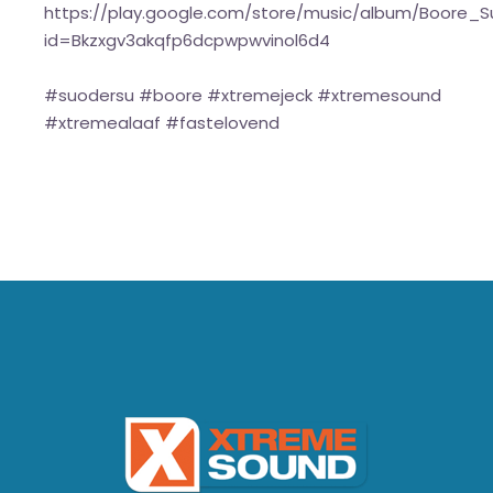
https://play.google.com/store/music/album/Boore_
id=Bkzxgv3akqfp6dcpwpwvinol6d4
#suodersu #boore #xtremejeck #xtremesound
#xtremealaaf #fastelovend