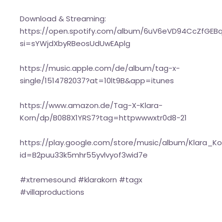
Download & Streaming:
https://open.spotify.com/album/6uV6eVD94CcZfGEBq
si=sYWjdXbyRBeosUdUwEAplg
https://music.apple.com/de/album/tag-x-
single/1514782037?at=10lt9B&app=itunes
https://www.amazon.de/Tag-X-Klara-
Korn/dp/B088X1YRS7?tag=httpwwwxtr0d8-21
https://play.google.com/store/music/album/Klara_K
id=B2puu33k5mhr55yvlvyof3wid7e
#xtremesound #klarakorn #tagx
#villaproductions