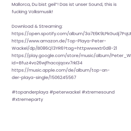
Mallorca, Du bist geil“! Das ist unser Sound, this is
fucking Volksmusik!
Download & Streaming:
https://open.spotify.com/album/3a7E6K9LPkGudj7Pq
https://www.amazon.de/Top-Playa-Peter-
Wackel/dp/B086Q13YR6?tag=httpwwwxtr0d8-21
https://play.google.com/store/music/album/Peter
id=Bfuz4vo26wjfhacojqoxv7rkl34
https://music.apple.com/de/album/top-an-
der-playa-single/1506245567
#topanderplaya #peterwackel #xtremesound
#xtremeparty