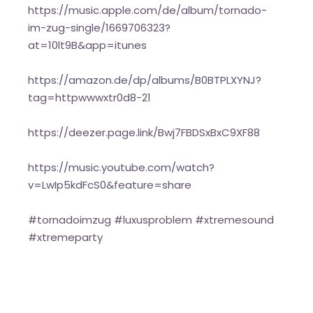
https://music.apple.com/de/album/tornado-
im-zug-single/1669706323?
at=10lt9B&app=itunes
https://amazon.de/dp/albums/B0BTPLXYNJ?
tag=httpwwwxtr0d8-21
https://deezer.page.link/Bwj7FBDSxBxC9XF88
https://music.youtube.com/watch?
v=LwIp5kdFcS0&feature=share
#tornadoimzug #luxusproblem #xtremesound
#xtremeparty