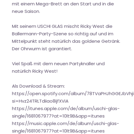
mit einem Mega-Brett an den Start und in die
neue Saison.
Mit seinem USCHI GLAS mischt Ricky West die
Ballermann-Party-Szene so richtig auf und im
Mittelpunkt steht natürlich das goldene Getränk.
Der Ohrwurm ist garantiert.
Viel Spaß mit dem neuen Partyknaller und
natürlich Ricky West!
Als Download & Stream:
https://open.spotify.com/album/78TVaPHJhGGEJbVhj
si=Hvz24TRLTdiiao8ijfXViA
https://itunes.apple.com/de/album/uschi-glas-
single/1681067977?at=10lt9B&app=itunes
https://music.apple.com/de/album/uschi-glas-
single/1681067977?at=10lt9B&app=itunes