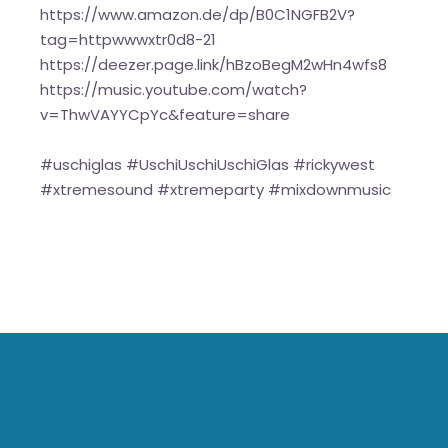
https://www.amazon.de/dp/B0C1NGFB2V?
tag=httpwwwxtr0d8-21
https://deezer.page.link/hBzoBegM2wHn4wfs8
https://music.youtube.com/watch?
v=ThwVAYYCpYc&feature=share
#uschiglas #UschiUschiUschiGlas #rickywest
#xtremesound #xtremeparty #mixdownmusic