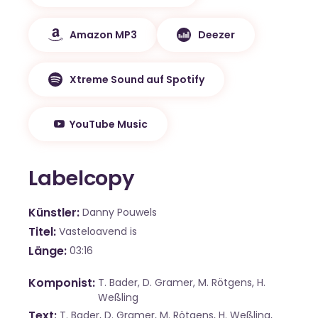
Amazon MP3
Deezer
Xtreme Sound auf Spotify
YouTube Music
Labelcopy
Künstler
Danny Pouwels
Titel
Vasteloavend is
Länge
03:16
Komponist
T. Bader, D. Gramer, M. Rötgens, H.
Weßling
Text
T. Bader, D. Gramer, M. Rötgens, H. Weßling,