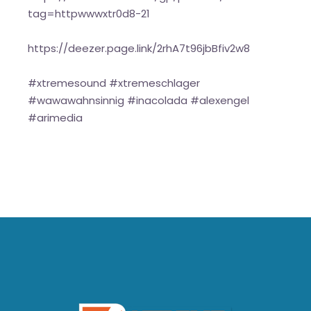
tag=httpwwwxtr0d8-21
https://deezer.page.link/2rhA7t96jbBfiv2w8
#xtremesound #xtremeschlager
#wawawahnsinnig #inacolada #alexengel
#arimedia