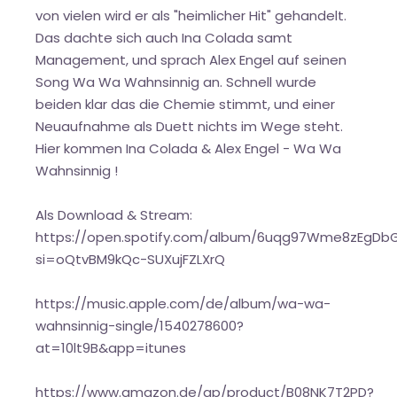
von vielen wird er als "heimlicher Hit" gehandelt.
Das dachte sich auch Ina Colada samt
Management, und sprach Alex Engel auf seinen
Song Wa Wa Wahnsinnig an. Schnell wurde
beiden klar das die Chemie stimmt, und einer
Neuaufnahme als Duett nichts im Wege steht.
Hier kommen Ina Colada & Alex Engel - Wa Wa
Wahnsinnig !
Als Download & Stream:
https://open.spotify.com/album/6uqg97Wme8zEgDbG
si=oQtvBM9kQc-SUXujFZLXrQ
https://music.apple.com/de/album/wa-wa-
wahnsinnig-single/1540278600?
at=10lt9B&app=itunes
https://www.amazon.de/gp/product/B08NK7T2PD?