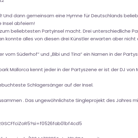
22 ***
l! Und dann gemeinsam eine Hymne für Deutschlands beliebt
 Insel abfeiern!
 zum beliebtesten Partyinsel macht. Drei unterschiedliche Part
 konnte alles von diesen drei Künstler erwarten aber nicht 
 vom Süderhof“ und „Bibi und Tina“ ein Namen in der Partys
rk Mallorca kennt jeder in der Partyszene er ist der DJ von M
gebuchteste Schlagersänger auf der Insel.
zusammen . Das ungewöhnlichste Singleprojekt des Jahres mit
L2GSCFfciZoR5?si=f0526fab01bf4cd5