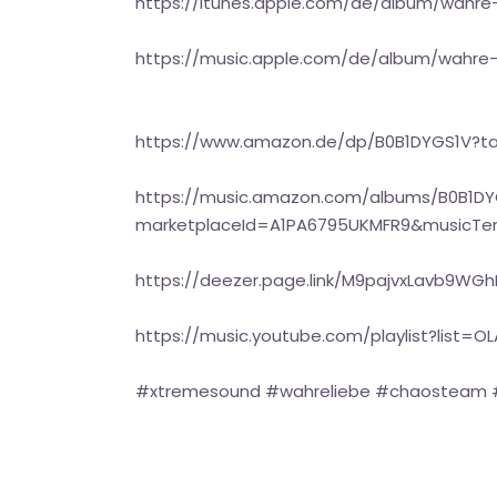
https://itunes.apple.com/de/album/wahre
https://music.apple.com/de/album/wahre-
https://www.amazon.de/dp/B0B1DYGS1V?t
https://music.amazon.com/albums/B0B1DY
marketplaceId=A1PA6795UKMFR9&musicTer
https://deezer.page.link/M9pajvxLavb9WG
https://music.youtube.com/playlist?lis
#xtremesound #wahreliebe #chaosteam #