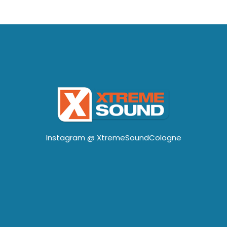
Instagram @
XtremeSoundCologne