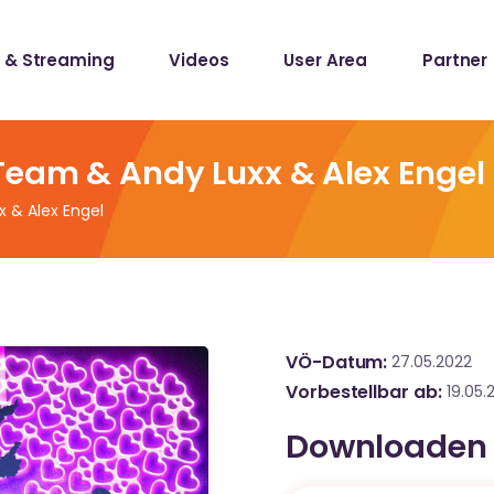
 & Streaming
Videos
User Area
Partner
lists
ecords
Team & Andy Luxx & Alex Engel
 & Alex Engel
lists
ecords
VÖ-Datum
27.05.2022
Vorbestellbar ab
19.05.
Downloaden