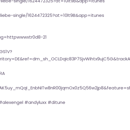
-liebe-single/1624472325?at=10lt9B&app=itunes
liebe-single/1624472325?at=10lt9B&app=itunes
ag=httpwwwxtr0d8-21
GS1V?
ritory=DE&ref=dm_sh_OCLDqIc83P7SjvWihtx9ujC5G&track
hRA
t=OLAK5uy_mQqI_EnbNITw8nR00jqmOx0z5Q56w2jp8&feature=s
alexengel #andyluxx #ditune