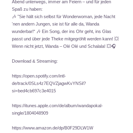
Abend unterwegs, immer am Feiern – und für jeden
Spaß zu haben:
🎶 "Sie hält sich selbst für Wonderwoman, jede Nacht
'nen andern Jungen, sie ist für alle da, Wanda
wunderbar!“ 🎶 Ein Song, der ins Ohr geht, ins Glas
passt und über jede Theke mitgegröhlt werden kann! 💥
Wenn nicht jetzt, Wanda – Olé Olé und Schalala! 💥🎧
Download & Streaming:
https://open.spotify.com/intl-
de/track/0SLs4z7EQVZjagwKvYNSil?
si=bed4cb697c3e4015
https://itunes.apple.com/de/album/wandapokal-
single/1804048909
https://www.amazon.de/dp/B0F29DLW1W