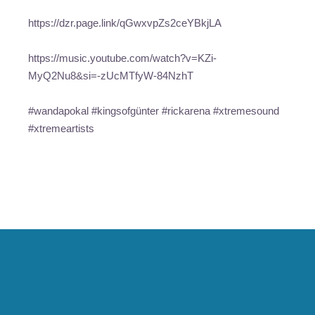
https://dzr.page.link/qGwxvpZs2ceYBkjLA
https://music.youtube.com/watch?v=KZi-
MyQ2Nu8&si=-zUcMTfyW-84NzhT
#wandapokal #kingsofgünter #rickarena #xtremesound
#xtremeartists