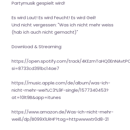
Partymusik gespielt wird!
Es wird Laut! Es wird Feucht! Es wird Geil!
Und nicht vergessen: "Was ich nicht mehr weiss
(hab ich auch nicht gemacht)"
Download & Streaming:
https://open.spotify.com/track/4KEzmTaHQ0EnNAvt
si=8733cd391bc14ae7
https://music.apple.com/de/album/was-ich-
nicht-mehr-wei%C3%9F-single/1577340453?
at=10lt9B&app=itunes
https://www.amazon.de/Was-ich-nicht-mehr-
weiß/dp/B099X1LRHF?tag=httpwwwxtr0d8-21