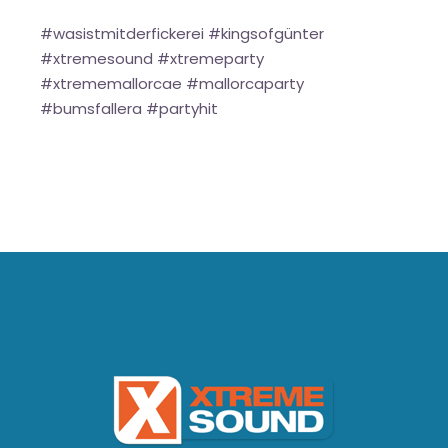
#wasistmitderfickerei #kingsofgünter
#xtremesound #xtremeparty
#xtrememallorcae #mallorcaparty
#bumsfallera #partyhit