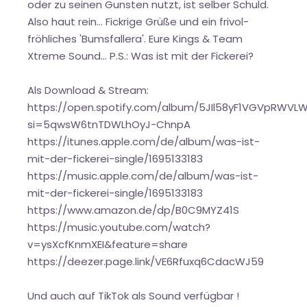
oder zu seinen Gunsten nutzt, ist selber Schuld.
Also haut rein… Fickrige Grüße und ein frivol-
fröhliches 'Bumsfallera'. Eure Kings & Team
Xtreme Sound... P.S.: Was ist mit der Fickerei?
Als Download & Stream:
https://open.spotify.com/album/5JIl58yF1VGVpRWVL
si=5qwsW6tnTDWLhOyJ-ChnpA
https://itunes.apple.com/de/album/was-ist-
mit-der-fickerei-single/1695133183
https://music.apple.com/de/album/was-ist-
mit-der-fickerei-single/1695133183
https://www.amazon.de/dp/B0C9MYZ41S
https://music.youtube.com/watch?
v=ysXcfKnmXEI&feature=share
https://deezer.page.link/VE6Rfuxq6CdacWJ59
Und auch auf TikTok als Sound verfügbar !