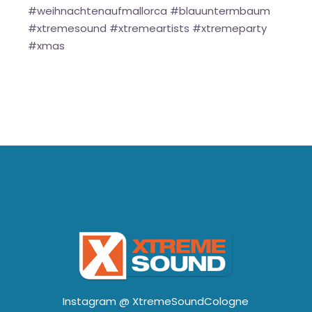
#weihnachtenaufmallorca #blauuntermbaum
#xtremesound #xtremeartists #xtremeparty
#xmas
Instagram @
XtremeSoundCologne