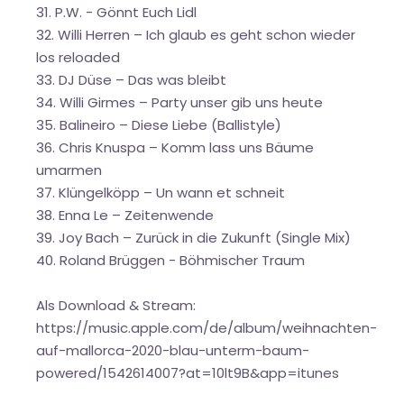
31. P.W. - Gönnt Euch Lidl
32. Willi Herren – Ich glaub es geht schon wieder
los reloaded
33. DJ Düse – Das was bleibt
34. Willi Girmes – Party unser gib uns heute
35. Balineiro – Diese Liebe (Ballistyle)
36. Chris Knuspa – Komm lass uns Bäume
umarmen
37. Klüngelköpp – Un wann et schneit
38. Enna Le – Zeitenwende
39. Joy Bach – Zurück in die Zukunft (Single Mix)
40. Roland Brüggen - Böhmischer Traum
Als Download & Stream:
https://music.apple.com/de/album/weihnachten-
auf-mallorca-2020-blau-unterm-baum-
powered/1542614007?at=10lt9B&app=itunes