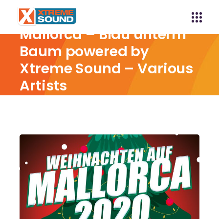
Weihnachten auf
Mallorca – Blau unterm
Baum powered by
Xtreme Sound – Various
Artists
Home
Weihnachten auf Mallorca – Blau unterm
Baum powered by Xtreme Sound – Various Artists