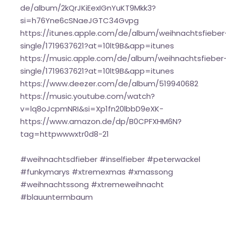
de/album/2kQrJKiEexIGnYuKT9Mkk3?
si=h76Yne6cSNaeJGTC34Gvpg
https://itunes.apple.com/de/album/weihnachtsfieber
single/1719637621?at=10lt9B&app=itunes
https://music.apple.com/de/album/weihnachtsfieber
single/1719637621?at=10lt9B&app=itunes
https://www.deezer.com/de/album/519940682
https://music.youtube.com/watch?
v=lq8oJcpmNRI&si=Xp1fn20lbbD9eXK-
https://www.amazon.de/dp/B0CPFXHM6N?
tag=httpwwwxtr0d8-21
#weihnachtsdfieber #inselfieber #peterwackel
#funkymarys #xtremexmas #xmassong
#weihnachtssong #xtremeweihnacht
#blauuntermbaum