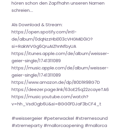
hören schon den Zapfhahn unseren Namen
schreien....
Als Download & Stream:
https://open.spotify.com/intl-
de/album/0dqNzzHbEl03cVHGMiD0iO?
si=RakWVGg6QruAIZhnNfbyUA
https://itunes.apple.com/de/album/weisser-
geier-single/1741311089
https://music.apple.com/de/album/weisser-
geier-single/1741311089
https://www.amazon.de/dp/B0D1R98G7D
https://deezer.page.link/63oE25q22zcayeTA6
https://music.youtube.com/watch?
v=hh_VsdOgb6U&si=BGG0FDJaF3bCF4_t
#weissergeier #peterwackel #xtremesound
#xtremeparty #mallorcaopening #mallorca