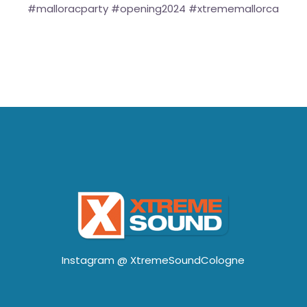
#malloracparty #opening2024 #xtrememallorca
Instagram @
XtremeSoundCologne