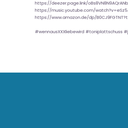
https://deezer.page.link/oBs8VN8N9AQrAN
https://music.youtube.com/watch?v=eS
https://www.amazon.de/dp/B0CJ9FGTNT?
#wennausXXXliebewird #toniplattschuss 