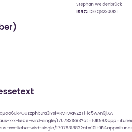
Stephan Weidenbrück
ISRC
DEEQ82300121
über)
ressetext
gqBaa6ukPGuzzphbLra3I?si=RyHwavZzTl-lc5wAn9jlXA
us-xxx-liebe-wird-single/1707831883?at=10lt9B&app=itune
us-xxx-liebe-wird-single/1707831883?at=10lt9B&app=itune