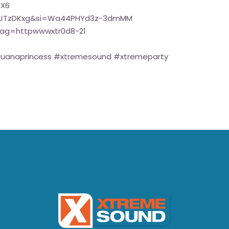
bX6
z5JTzDKxg&si=Wa44PHYd3z-3dmMM
tag=httpwwwxtr0d8-21
#juanaprincess #xtremesound #xtremeparty