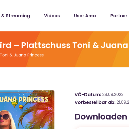
 & Streaming
Videos
User Area
Partner
lists
ecords
rd – Plattschuss Toni & Juana
 Toni & Juana Princess
lists
ecords
VÖ-Datum
28.09.2023
Vorbestellbar ab
21.09.
Downloaden