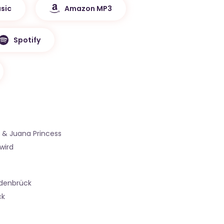
sic
Amazon MP3
Spotify
i & Juana Princess
wird
denbrück
ck