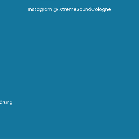
Instagram @
XtremeSoundCologne
lärung