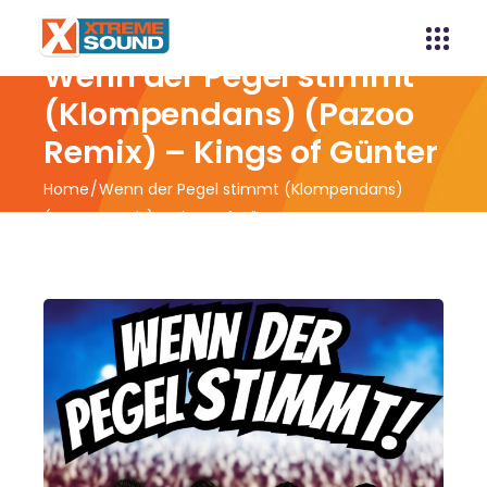
Wenn der Pegel stimmt
(Klompendans) (Pazoo
Remix) – Kings of Günter
Home
Wenn der Pegel stimmt (Klompendans)
(Pazoo Remix) – Kings of Günter