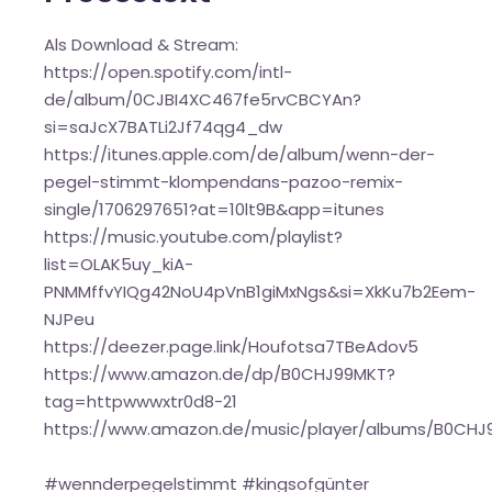
Als Download & Stream:
https://open.spotify.com/intl-
de/album/0CJBI4XC467fe5rvCBCYAn?
si=saJcX7BATLi2Jf74qg4_dw
https://itunes.apple.com/de/album/wenn-der-
pegel-stimmt-klompendans-pazoo-remix-
single/1706297651?at=10lt9B&app=itunes
https://music.youtube.com/playlist?
list=OLAK5uy_kiA-
PNMMffvYIQg42NoU4pVnB1giMxNgs&si=XkKu7b2Eem-
NJPeu
https://deezer.page.link/Houfotsa7TBeAdov5
https://www.amazon.de/dp/B0CHJ99MKT?
tag=httpwwwxtr0d8-21
https://www.amazon.de/music/player/albums/B0CHJ
#wennderpegelstimmt #kingsofgünter