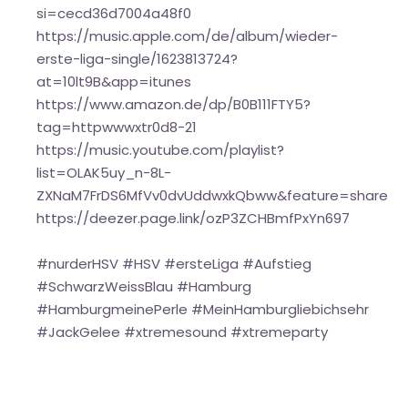
si=cecd36d7004a48f0
https://music.apple.com/de/album/wieder-
erste-liga-single/1623813724?
at=10lt9B&app=itunes
https://www.amazon.de/dp/B0B111FTY5?
tag=httpwwwxtr0d8-21
https://music.youtube.com/playlist?
list=OLAK5uy_n-8L-
ZXNaM7FrDS6MfVv0dvUddwxkQbww&feature=share
https://deezer.page.link/ozP3ZCHBmfPxYn697
#nurderHSV #HSV #ersteLiga #Aufstieg
#SchwarzWeissBlau #Hamburg
#HamburgmeinePerle #MeinHamburgliebichsehr
#JackGelee #xtremesound #xtremeparty