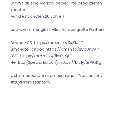
wir mit Dir eine Vielzahl deiner Titel produzieren
konnten.
Auf die nächsten 20 Jahre !
Und wie immer gibts Alles für das große Fanherz :
Doppel-CD:
https://amzn.to/3xjKiUf
*
Limitierte Fanbox:
https://amzn.to/2VpUnBA
*
DVD:
https://amzn.to/3lmPtQI
*
4er Box (Special Edition):
https://bit.ly/3rPPxKg
#xtremesound #xtremeschlager #rossantony
#20jahrerossantony