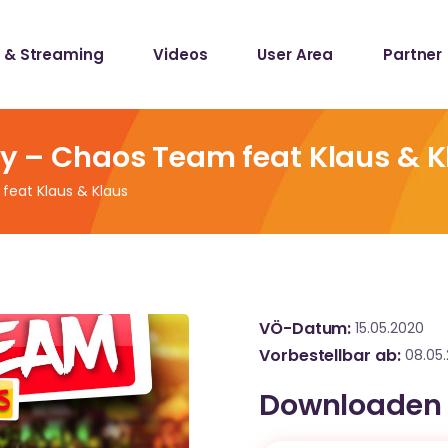
 & Streaming
Videos
User Area
Partner
lists
ecords
rty – Chaos Team feat Klaus & 
feat Klaus & Klaus
lists
ecords
VÖ-Datum
15.05.2020
Vorbestellbar ab
08.05
Downloaden