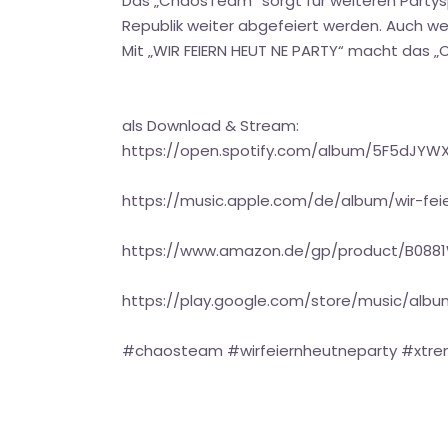
Das „ChaosTeam“ sorgt für weiteren Partysp
Republik weiter abgefeiert werden. Auch we
Mit „WIR FEIERN HEUT NE PARTY“ macht das „
als Download & Stream:
https://open.spotify.com/album/5F5dJYW
https://music.apple.com/de/album/wir-fei
https://www.amazon.de/gp/product/B0
https://play.google.com/store/music/al
#chaosteam #wirfeiernheutneparty #xtr