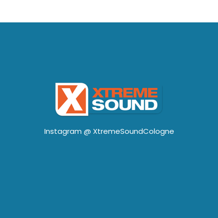
Instagram @
XtremeSoundCologne