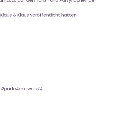
arf 2020 auf den Tanz- und Partyflächen der
aus & Klaus veröffentlicht hatten.
rfh2pade4mxtwrtc74