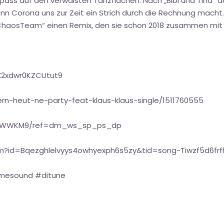
ass auf den verwaisten Tanzflächen. Nach „Bibi und Tina“ d
nn Corona uns zur Zeit ein Strich durch die Rechnung macht.
ChaosTeam“ einen Remix, den sie schon 2018 zusammen mit Kl
X2xdwr0KZCUtut9
ern-heut-ne-party-feat-klaus-klaus-single/1511760555
881WWKM9/ref=dm_ws_sp_ps_dp
bum?id=Bqezghlelvyys4owhyexph6s5zy&tid=song-Tiwzf5d6f
emesound #ditune