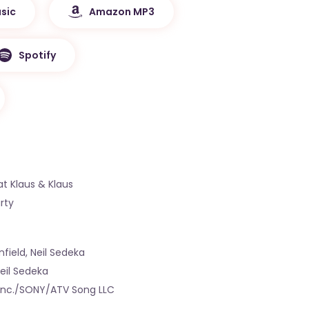
sic
Amazon MP3
Spotify
t Klaus & Klaus
rty
field, Neil Sedeka
eil Sedeka
 Inc./SONY/ATV Song LLC