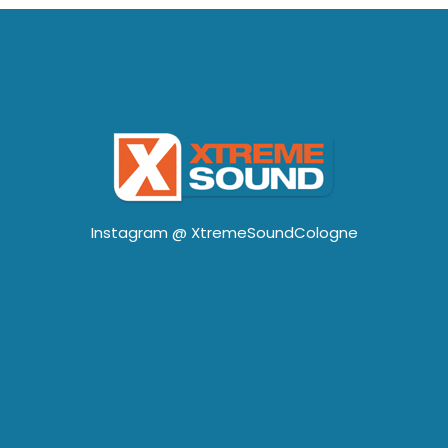
Instagram @
XtremeSoundCologne