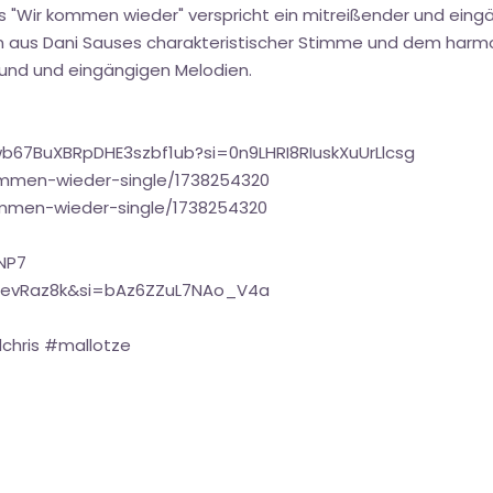
s "Wir kommen wieder" verspricht ein mitreißender und eingä
on aus Dani Sauses charakteristischer Stimme und dem harm
ound und eingängigen Melodien.
wb67BuXBRpDHE3szbf1ub?si=0n9LHRI8RIuskXuUrLlcsg
ommen-wieder-single/1738254320
ommen-wieder-single/1738254320
NP7
nevRaz8k&si=bAz6ZZuL7NAo_V4a
chris #mallotze