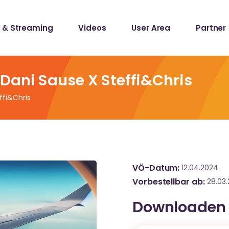
 & Streaming
Videos
User Area
Partner
lists
ecords
Dani Sause X Steffi&Chris
ffi&Chris
lists
ecords
VÖ-Datum
12.04.2024
Vorbestellbar ab
28.03
Downloaden