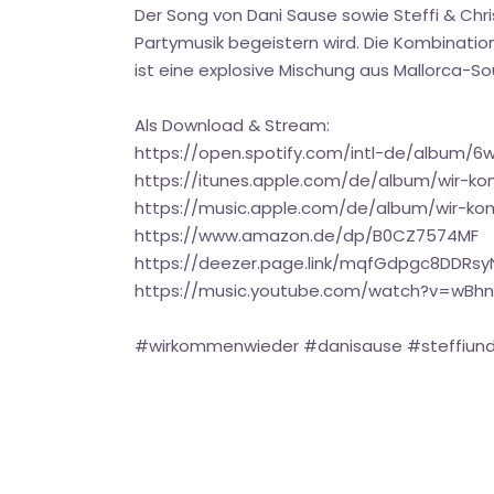
Der Song von Dani Sause sowie Steffi & Chri
Partymusik begeistern wird. Die Kombinati
ist eine explosive Mischung aus Mallorca-S
Als Download & Stream:
https://open.spotify.com/intl-de/album/6
https://itunes.apple.com/de/album/wir-k
https://music.apple.com/de/album/wir-k
https://www.amazon.de/dp/B0CZ7574MF
https://deezer.page.link/mqfGdpgc8DDRsy
https://music.youtube.com/watch?v=wBh
#wirkommenwieder #danisause #steffiund