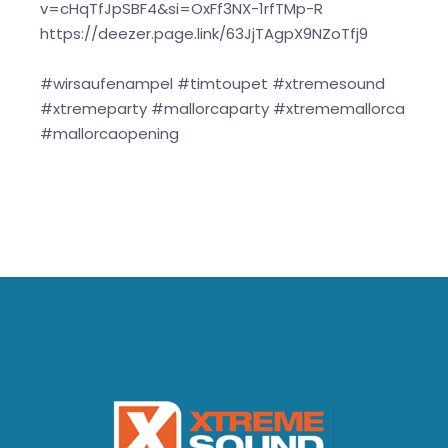
v=cHqTfJpSBF4&si=OxFf3NX-1rfTMp-R
https://deezer.page.link/63JjTAgpX9NZoTfj9
#wirsaufenampel #timtoupet #xtremesound
#xtremeparty #mallorcaparty #xtrememallorca
#mallorcaopening