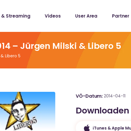
 & Streaming
Videos
User Area
Partner
lists
ecords
014 – Jürgen Milski & Libero 5
 & Libero 5
lists
ecords
VÖ-Datum
2014-04-11
Downloaden
iTunes & Apple Mu