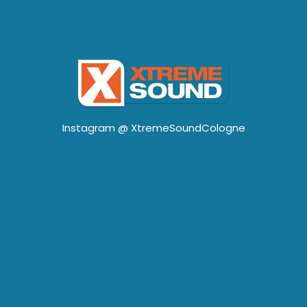
Instagram @
XtremeSoundCologne