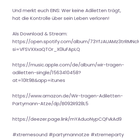
Und merkt euch EINS: Wer keine Adiletten trägt,
hat die Kontrolle über sein Leben verloren!
Als Download & Stream:
https://open.spotify.com/album/73YfJAUAMz3trRMNc
si=VFSVXXxaQTOr_X0luFApLQ
https://music.apple.com/de/album/wir-tragen-
adiletten-single/1563410458?
at=10lt9B&app=itunes
https://www.amazon.de/Wir-tragen-Adiletten-
Partymann-Atze/dp/B092R928L5
https://deezer.page.link/mYAduoNypCQFvkAd9
#xtremesound #partymannatze #xtremeparty